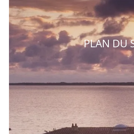
Chaque année, de fin mars à fin octobre,
offrez-vous une parenthèse de calme ou des
séjours sportifs et dynamiques sur la Côte
Atlantique. En famille, entre amis, en couple
ou en solitaire, séjournez à La Tremblade,
PLAN DU S
dans le charmant quartier de Ronce-les-
Bains. Notre hôtel au bord de mer à La
Tremblade est idéal pour les cyclistes, les
jeunes, les surfeurs, les familles et les
passionnés de découverte.