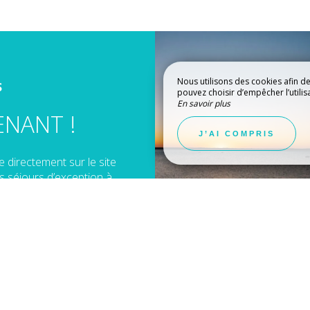
Nous utilisons des cookies afin d
S
pouvez choisir d’empêcher l’utilis
En savoir plus
ENANT !
ERIE
À VOIR, À FAIR
J’AI COMPRIS
e directement sur le site
s séjours d’exception à