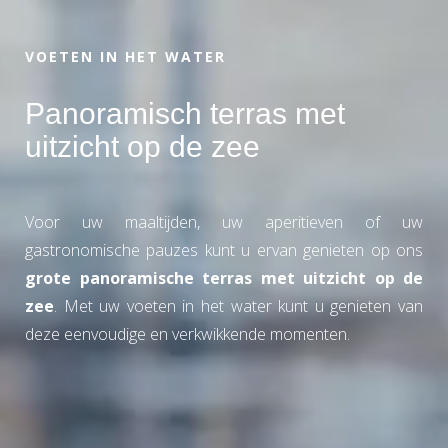
VOETEN IN HET WATER
Panoramisch terras met
uitzicht op de zee
Voor uw maaltijden, uw aperitieven of uw
gastronomische pauzes kunt u ervan genieten op ons
grote panoramische terras met uitzicht op de
zee
. Met uw voeten in het water kunt u genieten van
deze eenvoudige en verkwikkende momenten.