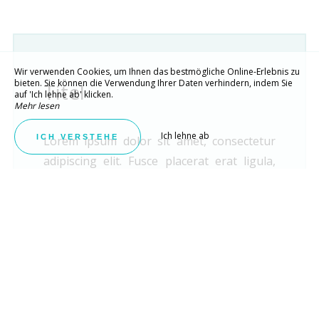
Wir verwenden Cookies, um Ihnen das bestmögliche Online-Erlebnis zu
bieten. Sie können die Verwendung Ihrer Daten verhindern, indem Sie
Titel
auf 'Ich lehne ab' klicken.
Mehr lesen
Ich lehne ab
ICH VERSTEHE
Lorem ipsum dolor sit amet, consectetur
adipiscing elit. Fusce placerat erat ligula,
auctor aliquam felis ultricies in. Etiam trug
Eros non tincidunt ullamcorper. Etiam
cursus urna ut velit blandit, et lobortis dui
faucibus.