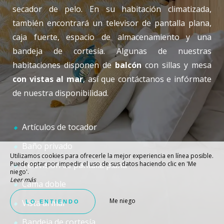
secador de pelo. En su habitación climatizada,
también encontrará un televisor de pantalla plana,
caja fuerte, espacio de almacenamiento y una
bandeja de cortesía. Algunas de nuestras
habitaciones disponen de
balcón
con sillas y mesa
con vistas al mar
, así que contáctanos e infórmate
de nuestra disponibilidad.
Artículos de tocador
Baño privado
Utilizamos cookies para ofrecerle la mejor experiencia en línea posible.
Puede optar por impedir el uso de sus datos haciendo clic en 'Me
Televisión de pantalla plana
niego'.
Leer más
Cama doble
Me niego
Vista al mar
LO ENTIENDO
Bandeja de cortesía