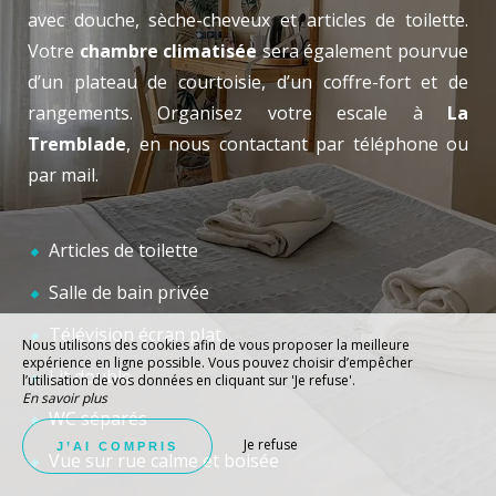
avec douche, sèche-cheveux et articles de toilette.
Votre
chambre climatisée
sera également pourvue
d’un plateau de courtoisie, d’un coffre-fort et de
rangements. Organisez votre escale à
La
Tremblade
, en nous contactant par téléphone ou
par mail.
Articles de toilette
Salle de bain privée
Télévision écran plat
Nous utilisons des cookies afin de vous proposer la meilleure
expérience en ligne possible. Vous pouvez choisir d’empêcher
Lit double
l’utilisation de vos données en cliquant sur 'Je refuse'.
En savoir plus
WC séparés
Je refuse
J’AI COMPRIS
Vue sur rue calme et boisée