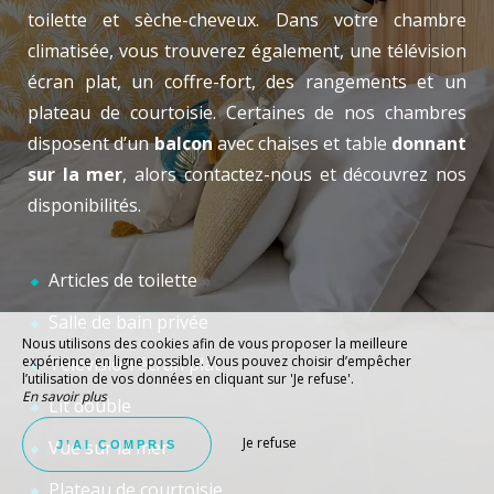
toilette et sèche-cheveux. Dans votre chambre
climatisée, vous trouverez également, une télévision
écran plat, un coffre-fort, des rangements et un
plateau de courtoisie. Certaines de nos chambres
disposent d’un
balcon
avec chaises et table
donnant
sur la mer
, alors contactez-nous et découvrez nos
disponibilités.
Articles de toilette
Salle de bain privée
Nous utilisons des cookies afin de vous proposer la meilleure
expérience en ligne possible. Vous pouvez choisir d’empêcher
Télévision écran plat
l’utilisation de vos données en cliquant sur 'Je refuse'.
En savoir plus
Lit double
Je refuse
Vue sur la mer
J’AI COMPRIS
Plateau de courtoisie